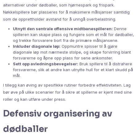
alternativer under dødballer, som hjørnespark og frispark.
Nøkkelspillere bør plasseres for å maksimere målsjanser samtidig
som de opprettholder avstand for å unngå overbelastning.
Utnytt den sentrale offensive midtbanespilleren:
Denne
spilleren kan skape plass og fungere som et mål for dødballer,
og trekke forsvarere bort fra de primære målsjansene.
Inkluder diagonale løp:
Oppmuntre spisser til å gjøre
diagonale løp mot nærmeste stolpe, og skape forvirring blant
forsvarerne og åpne opp plass for sene ankomster.
Sett opp avledningsbevegelser:
Bruk spillere til å distrahere
forsvarerne, slik at andre kan utnytte hull for et klart skudd på
mål.
I tillegg kan øving av spesifikke rutiner forbedre effektiviteten. Lag
bør øve på ulike scenarier for å sikre at spillerne er kjent med sine
roller og kan utføre under press.
Defensiv organisering av
dødballer