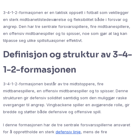
3-4-1-2-formasjonen er en taktisk oppsett i fotball som vektlegger
en sterk midtbanetilstedeværelse og fleksibilitet både i forsvar og
angrep. Den har tre sentrale forsvarsspillere, fire midtbanespillere,
en offensiv midtbanespiller og to spisser, noe som gjør at lag kan
tilpasse seg ulike spillsituasjoner effektivt.
Definisjon og struktur av 3-4-
1-2-formasjonen
3-4-1-2-formasjonen består av tre midtstoppere, fire
midtbanespillere, en offensiv midtbanespiller og to spisser. Denne
strukturen gir defensiv soliditet samtidig som den muliggjør raske
overganger til angrep. Vingbackene spiller en avgjørende rolle, gir
bredde og støtter både defensive og offensive spill.
I denne formasjonen har de tre sentrale forsvarsspillerne ansvaret
for å opprettholde en sterk
defensiv linje
, mens de fire