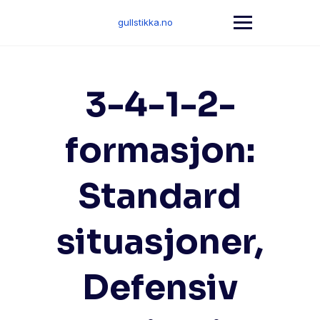
Skip
to
gullstikka.no
content
3-4-1-2-
formasjon:
Standard
situasjoner,
Defensiv