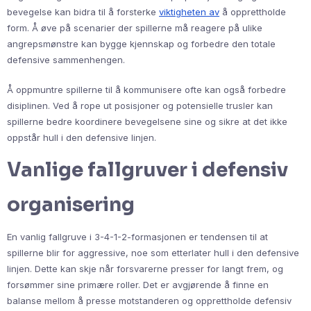
bevegelse kan bidra til å forsterke
viktigheten av
å opprettholde
form. Å øve på scenarier der spillerne må reagere på ulike
angrepsmønstre kan bygge kjennskap og forbedre den totale
defensive sammenhengen.
Å oppmuntre spillerne til å kommunisere ofte kan også forbedre
disiplinen. Ved å rope ut posisjoner og potensielle trusler kan
spillerne bedre koordinere bevegelsene sine og sikre at det ikke
oppstår hull i den defensive linjen.
Vanlige fallgruver i defensiv
organisering
En vanlig fallgruve i 3-4-1-2-formasjonen er tendensen til at
spillerne blir for aggressive, noe som etterlater hull i den defensive
linjen. Dette kan skje når forsvarerne presser for langt frem, og
forsømmer sine primære roller. Det er avgjørende å finne en
balanse mellom å presse motstanderen og opprettholde defensiv