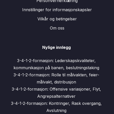
Personvernerklæring
Innstillinger for informasjonskapsler
Vilkår og betingelser
Om oss
Nylige innlegg
3-4-1-2-formasjon: Lederskapskvaliteter,
kommunikasjon på banen, beslutningstaking
3-4-1-2-formasjon: Rolle til målvakten, feier-
målvakt, distribusjon
3-4-1-2-formasjon: Offensive variasjoner, Flyt,
Angrepsalternativer
3-4-1-2-formasjon: Kontringer, Rask overgang,
Avslutning