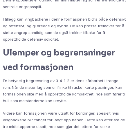
Denne oppsettet er gunstig når man møter lag som er avhengige av
sentrale angrepsspill.
I tillegg kan vingbackene i denne formasjonen bidra både defensivt
og offensivt, og gi bredde og dybde. De kan presse fremover for å
støtte angrep samtidig som de også trekker tilbake for å
opprettholde defensiv soliditet.
Ulemper og begrensninger
ved formasjonen
En betydelig begrensning av 3-4-1-2 er dens sårbarhet i trange
rom. Når de møter lag som er flinke til raske, korte pasninger, kan
formasjonen slite med å opprettholde kompakthet, noe som fører til
hull som motstanderne kan utnytte.
Videre kan formasjonen være utsatt for kontringer, spesielt hvis
vingbackene blir fanget for langt opp banen. Dette kan etterlate de
tre midtstopperne utsatt, noe som gjør det lettere for raske