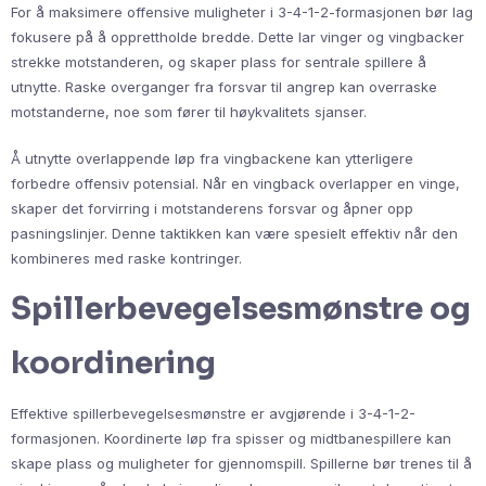
For å maksimere offensive muligheter i 3-4-1-2-formasjonen bør lag
fokusere på å opprettholde bredde. Dette lar vinger og vingbacker
strekke motstanderen, og skaper plass for sentrale spillere å
utnytte. Raske overganger fra forsvar til angrep kan overraske
motstanderne, noe som fører til høykvalitets sjanser.
Å utnytte overlappende løp fra vingbackene kan ytterligere
forbedre offensiv potensial. Når en vingback overlapper en vinge,
skaper det forvirring i motstanderens forsvar og åpner opp
pasningslinjer. Denne taktikken kan være spesielt effektiv når den
kombineres med raske kontringer.
Spillerbevegelsesmønstre og
koordinering
Effektive spillerbevegelsesmønstre er avgjørende i 3-4-1-2-
formasjonen. Koordinerte løp fra spisser og midtbanespillere kan
skape plass og muligheter for gjennomspill. Spillerne bør trenes til å