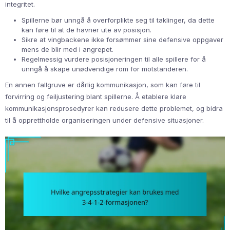
integritet.
Spillerne bør unngå å overforplikte seg til taklinger, da dette
kan føre til at de havner ute av posisjon.
Sikre at vingbackene ikke forsømmer sine defensive oppgaver
mens de blir med i angrepet.
Regelmessig vurdere posisjoneringen til alle spillere for å
unngå å skape unødvendige rom for motstanderen.
En annen fallgruve er dårlig kommunikasjon, som kan føre til
forvirring og feiljustering blant spillerne. Å etablere klare
kommunikasjonsprosedyrer kan redusere dette problemet, og bidra
til å opprettholde organiseringen under defensive situasjoner.