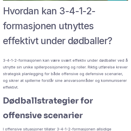
Hvordan kan 3-4-1-2-
formasjonen utnyttes
effektivt under dødballer?
3-4-1-2-formasjonen kan være svært effektiv under dødballer ved å
utnytte sin unike spillerposisjonering og roller. Riktig utførelse krever
strategisk planlegging for både offensive og defensive scenarier,
og sikrer at spillerne forstår sine ansvarsområder og kommuniserer
effektivt.
Dødballstrategier for
offensive scenarier
I offensive situasjoner tillater 3-4-1-2-formasjonen allsidige