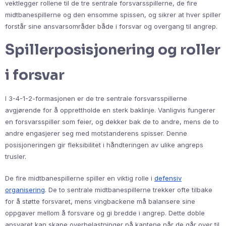
vektlegger rollene til de tre sentrale forsvarsspillerne, de fire
midtbanespillerne og den ensomme spissen, og sikrer at hver spiller
forstår sine ansvarsområder både i forsvar og overgang til angrep.
Spillerposisjonering og roller
i forsvar
I 3-4-1-2-formasjonen er de tre sentrale forsvarsspillerne
avgjørende for å opprettholde en sterk baklinje. Vanligvis fungerer
en forsvarsspiller som feier, og dekker bak de to andre, mens de to
andre engasjerer seg med motstanderens spisser. Denne
posisjoneringen gir fleksibilitet i håndteringen av ulike angreps
trusler.
De fire midtbanespillerne spiller en viktig rolle i
defensiv
organisering
. De to sentrale midtbanespillerne trekker ofte tilbake
for å støtte forsvaret, mens vingbackene må balansere sine
oppgaver mellom å forsvare og gi bredde i angrep. Dette doble
ansvaret kan skape overbelastninger på kantene når de går over til