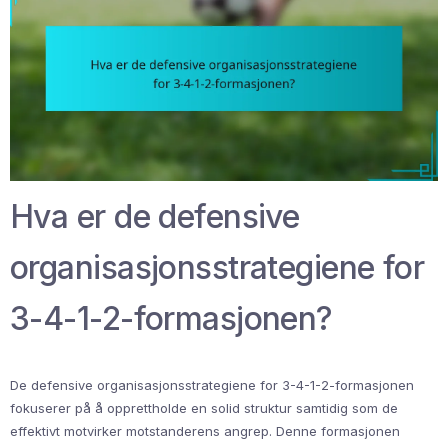
Hva er de defensive
organisasjonsstrategiene for
3-4-1-2-formasjonen?
De defensive organisasjonsstrategiene for 3-4-1-2-formasjonen
fokuserer på å opprettholde en solid struktur samtidig som de
effektivt motvirker motstanderens angrep. Denne formasjonen