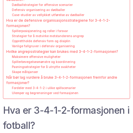
Dødballstrategier for offensive scenarier
Defensiv organisering av dødballer
Case-studier av vellykket utførelse av dødballer
Hva er de defensive organisasjonsstrategiene for 3-4-1-2-
formasjonen?
Spillerposisjonering og roller i forsvar
Strategier for å motvirke motstanderens angrep
Opprettholde defensiv form og disiplin
Vanlige fallgruver i defensiv organisering
Hvilke angrepsstrategier kan brukes med 3-4-1-2-formasjonen?
Maksimere offensive muligheter
Spillerbevegelsesmønstre og koordinering
Pasningsstrategier for å utnytte svakheter
Skape målsjanser
Når bør lag vurdere å bruke 3-4-1-2-formasjonen fremfor andre
formasjoner?
Fordeler med 3-4-1-2 i ulike spillscenarier
Ulemper og begrensninger ved formasjonen
Hva er 3-4-1-2-formasjonen i
fotball?