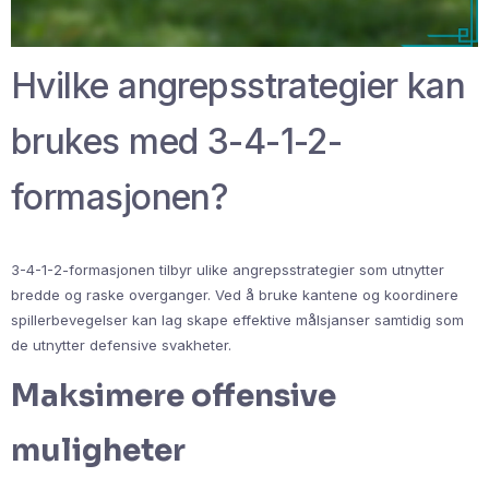
Hvilke angrepsstrategier kan
brukes med 3-4-1-2-
formasjonen?
3-4-1-2-formasjonen tilbyr ulike angrepsstrategier som utnytter
bredde og raske overganger. Ved å bruke kantene og koordinere
spillerbevegelser kan lag skape effektive målsjanser samtidig som
de utnytter defensive svakheter.
Maksimere offensive
muligheter