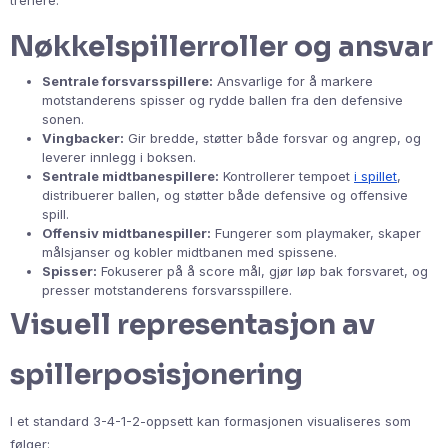
Nøkkelspillerroller og ansvar
Sentrale forsvarsspillere:
Ansvarlige for å markere
motstanderens spisser og rydde ballen fra den defensive
sonen.
Vingbacker:
Gir bredde, støtter både forsvar og angrep, og
leverer innlegg i boksen.
Sentrale midtbanespillere:
Kontrollerer tempoet
i spillet
,
distribuerer ballen, og støtter både defensive og offensive
spill.
Offensiv midtbanespiller:
Fungerer som playmaker, skaper
målsjanser og kobler midtbanen med spissene.
Spisser:
Fokuserer på å score mål, gjør løp bak forsvaret, og
presser motstanderens forsvarsspillere.
Visuell representasjon av
spillerposisjonering
I et standard 3-4-1-2-oppsett kan formasjonen visualiseres som
følger: