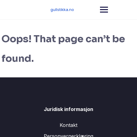
Skip
to
gullstikka.no
content
Oops! That page can’t be
found.
Juridisk informasjon
Kontakt
Personvernerklæring